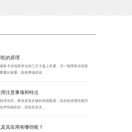
型机的原理
端装卡在辊床床头的三爪卡盘上夹紧，另一端用装在辊床
量比较重，辊床两端还设...
使用注意事项和特点
色泽光亮，胶体具有足够的表面黏度，良好的亲墨性能可
学性能良好，优良的亲水...
点及其应用有哪些呢？