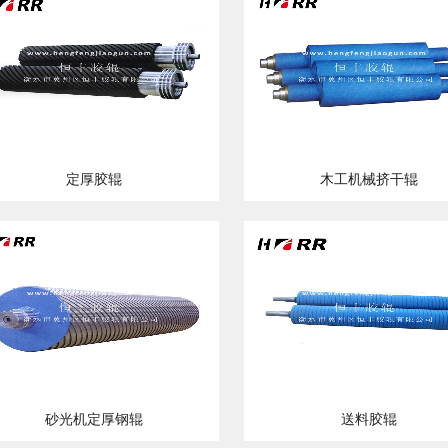
定厚胶辊
木工机械挤干辊
砂光机定厚钢辊
送料胶辊