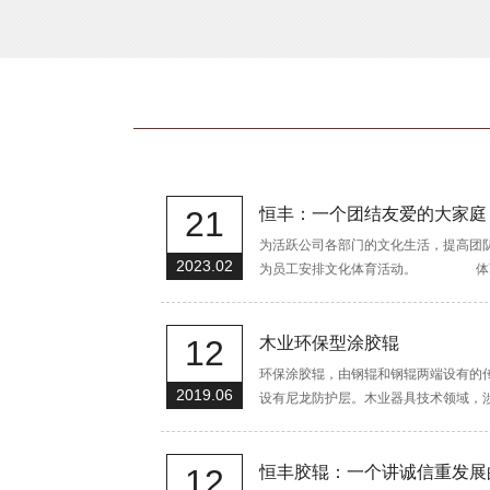
21
恒丰：一个团结友爱的大家庭
为活跃公司各部门的文化生活，提高团
2023.02
为员工安排文化体育活动。 体育活
12
木业环保型涂胶辊
环保涂胶辊，由钢辊和钢辊两端设有的
2019.06
设有尼龙防护层。木业器具技术领域，涉及
12
恒丰胶辊：一个讲诚信重发展