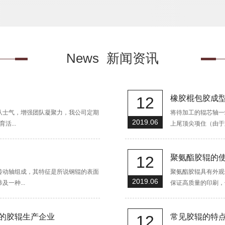
News
新闻资讯
12
橡胶棍包胶成
队士气，增强团队凝聚力，我公司定期
将待加工的辊芯轴一
2019.06
...
上尾顶尖项住（由于重
12
聚氨酯胶辊的
传动轴组成，其特征是所说钢辊的表面
聚氨酯胶辊具有外观
2019.06
一种...
保证高质量的印刷，化
的胶辊生产企业
12
常见胶辊的特