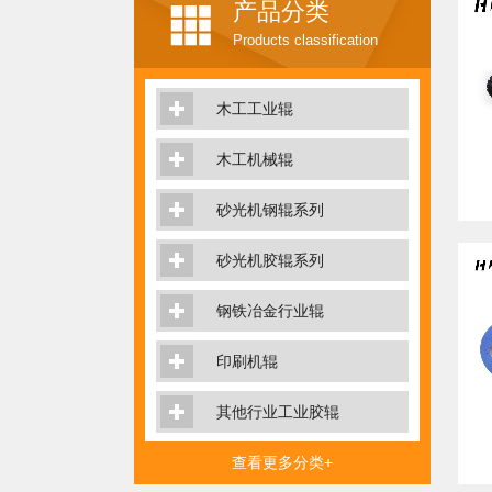
产品分类
Products classification
木工工业辊
木工机械辊
砂光机钢辊系列
砂光机胶辊系列
钢铁冶金行业辊
印刷机辊
其他行业工业胶辊
覆膜机胶辊
查看更多分类+