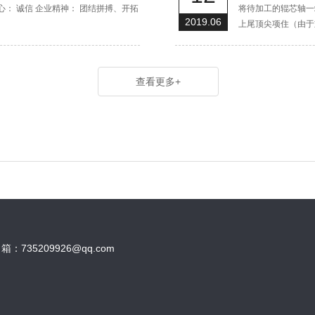
： 诚信 企业精神： 团结拼搏、开拓
将待加工的辊芯轴一
2019.06
上尾顶尖项住（由于重
查看更多+
邮 箱：
735209926@qq.com